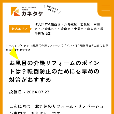
TOP
イベント・お知らせ
北九州市八幡西区・八幡東区・若松区・戸畑
カネタケについて
区・小倉北区・小倉南区・中間市・直方市・鞍
手遠賀地区
補助金情報
リフォームメニュー
ホーム
>
ブログ
>
お風呂の介護リフォームのポイントは？転倒防止のためにも早
めの対策がおすすめ
事例
ブログ
お風呂の介護リフォームのポイン
会社概要
トは？転倒防止のためにも早めの
対策がおすすめ
無料見積・お問合わせ
投稿日：
2024.07.23
こんにちは。北九州のリフォーム・リノベーショ
ン専門店「カネタケ」です。