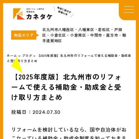
TOP
イベント・お知らせ
北九州市八幡西区・八幡東区・若松区・戸畑
カネタケについて
区・小倉北区・小倉南区・中間市・直方市・鞍
手遠賀地区
補助金情報
リフォームメニュー
ホーム
>
ブログ
>
【2025年度版】北九州市のリフォームで使える補助金・助成金
と受け取り方まとめ
事例
ブログ
【2025年度版】北九州市のリフォ
会社概要
ームで使える補助金・助成金と受
け取り方まとめ
無料見積・お問合わせ
投稿日：
2024.07.30
リフォームを検討しているなら、国や自治体がお
こなっている補助金・助成金制度を知っておきま