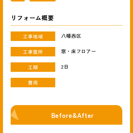
093-691-1319
tel.
営業時間:月〜土（9時〜18時）
リフォーム概要
八幡西区
工事地域
窓・床フロアー
工事箇所
2日
工期
費用
Before&After