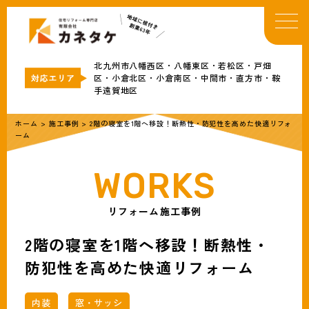
TOP
イベント・お知らせ
北九州市八幡西区・八幡東区・若松区・戸畑
カネタケについて
区・小倉北区・小倉南区・中間市・直方市・鞍
手遠賀地区
補助金情報
リフォームメニュー
ホーム
>
施工事例
>
2階の寝室を1階へ移設！断熱性・防犯性を高めた快適リフォ
ーム
事例
ブログ
会社概要
リフォーム施工事例
無料見積・お問合わせ
2階の寝室を1階へ移設！断熱性・
防犯性を高めた快適リフォーム
内装
窓・サッシ