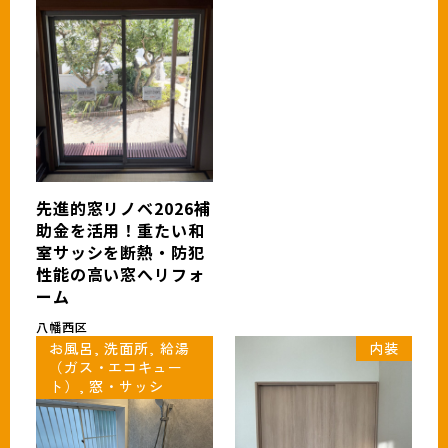
先進的窓リノベ2026補
助金を活用！重たい和
室サッシを断熱・防犯
性能の高い窓へリフォ
ーム
八幡西区
お風呂, 洗面所, 給湯
内装
（ガス・エコキュー
ト）, 窓・サッシ