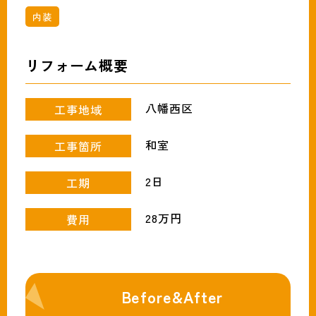
093-691-1319
tel.
内装
営業時間:月〜土（9時〜18時）
リフォーム概要
八幡西区
工事地域
和室
工事箇所
2日
工期
28万円
費用
Before&After