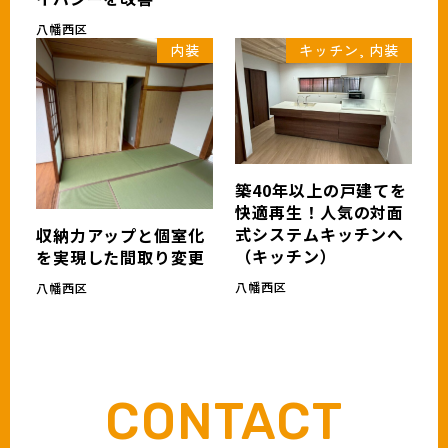
八幡西区
内装
キッチン, 内装
築40年以上の戸建てを
快適再生！人気の対面
式システムキッチンへ
収納力アップと個室化
（キッチン）
を実現した間取り変更
八幡西区
八幡西区