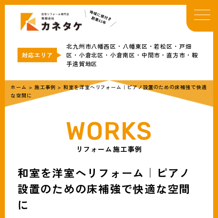
TOP
イベント・お知らせ
北九州市八幡西区・八幡東区・若松区・戸畑
カネタケについて
区・小倉北区・小倉南区・中間市・直方市・鞍
手遠賀地区
補助金情報
リフォームメニュー
ホーム
>
施工事例
>
和室を洋室へリフォーム｜ピアノ設置のための床補強で快適
な空間に
事例
ブログ
会社概要
リフォーム施工事例
無料見積・お問合わせ
和室を洋室へリフォーム｜ピアノ
設置のための床補強で快適な空間
に