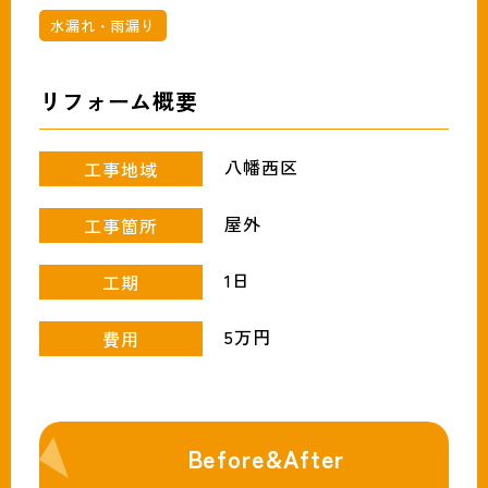
093-691-1319
tel.
水漏れ・雨漏り
営業時間:月〜土（9時〜18時）
リフォーム概要
八幡西区
工事地域
屋外
工事箇所
1日
工期
5万円
費用
Before&After