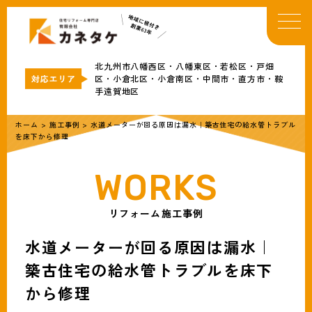
TOP
イベント・お知らせ
北九州市八幡西区・八幡東区・若松区・戸畑
カネタケについて
区・小倉北区・小倉南区・中間市・直方市・鞍
手遠賀地区
補助金情報
リフォームメニュー
ホーム
>
施工事例
>
水道メーターが回る原因は漏水｜築古住宅の給水管トラブル
を床下から修理
事例
ブログ
会社概要
リフォーム施工事例
無料見積・お問合わせ
水道メーターが回る原因は漏水｜
築古住宅の給水管トラブルを床下
から修理