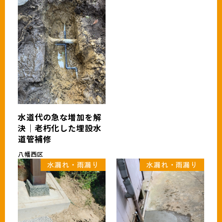
水道代の急な増加を解
決｜老朽化した埋設水
道管補修
八幡西区
水漏れ・雨漏り
水漏れ・雨漏り