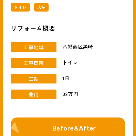
093-691-1319
tel.
トイレ
店舗
営業時間:月〜土（9時〜18時）
リフォーム概要
八幡西区黒崎
工事地域
トイレ
工事箇所
1日
工期
32万円
費用
Before&After