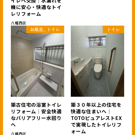
イレへ交換｜水漏れを
機に安心・快適なトイ
レリフォーム
八幡西区
お風呂, トイレ
トイレ
築古住宅の浴室トイレ
築３０年以上の住宅を
リフォーム｜安全快適
快適な住まいへ｜
なバリアフリー水回り
TOTOピュアレストEX
へ
で実現したトイレリフ
ォーム
八幡西区