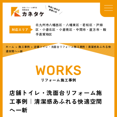
TOP
イベント・お知らせ
北九州市八幡西区・八幡東区・若松区・戸畑
カネタケについて
区・小倉北区・小倉南区・中間市・直方市・鞍
手遠賀地区
補助金情報
リフォームメニュー
ホーム
>
施工事例
>
店舗トイレ・洗面台リフォーム施工事例｜清潔感あふれる快
適空間へ一新
事例
ブログ
会社概要
リフォーム施工事例
無料見積・お問合わせ
店舗トイレ・洗面台リフォーム施
工事例｜清潔感あふれる快適空間
へ一新