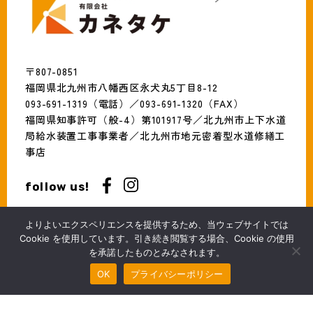
〒807-0851
福岡県北九州市八幡西区永犬丸5丁目8-12
093-691-1319（電話）／093-691-1320（FAX）
福岡県知事許可（般-4）第101917号／北九州市上下水道
局給水装置工事事業者／北九州市地元密着型水道修繕工
事店
follow us!
このサイトはreCAPTCHAによって保護されており、Googleの
プライ
よりよいエクスペリエンスを提供するため、当ウェブサイトでは
バシーポリシー
と
利用規約
が適用されます。
Cookie を使用しています。引き続き閲覧する場合、Cookie の使用
を承諾したものとみなされます。
無料見積・お問合わせ
Copyright KANETAKE Inc. All Rights Reserved.
OK
プライバシーポリシー