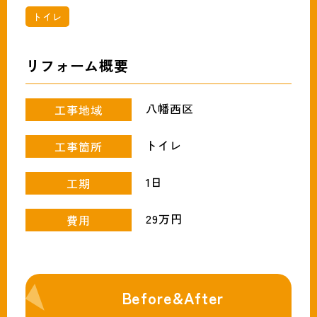
093-691-1319
tel.
トイレ
営業時間:月〜土（9時〜18時）
リフォーム概要
八幡西区
工事地域
トイレ
工事箇所
1日
工期
29万円
費用
Before&After