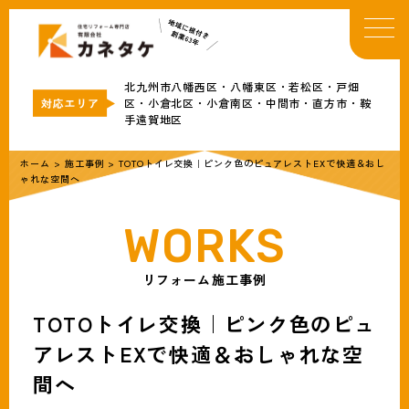
TOP
イベント・お知らせ
北九州市八幡西区・八幡東区・若松区・戸畑
カネタケについて
区・小倉北区・小倉南区・中間市・直方市・鞍
手遠賀地区
補助金情報
リフォームメニュー
ホーム
>
施工事例
>
TOTOトイレ交換｜ピンク色のピュアレストEXで快適＆おし
ゃれな空間へ
事例
ブログ
会社概要
リフォーム施工事例
無料見積・お問合わせ
TOTOトイレ交換｜ピンク色のピュ
アレストEXで快適＆おしゃれな空
間へ