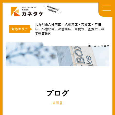
TOP
イベント・お知らせ
北九州市八幡西区・八幡東区・若松区・戸畑
カネタケについて
区・小倉北区・小倉南区・中間市・直方市・鞍
手遠賀地区
補助金情報
リフォームメニュー
ホーム
>
ブログ
事例
ブログ
会社概要
無料見積・お問合わせ
ブログ