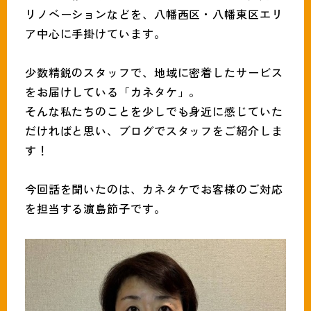
093-691-1319
リノベーションなどを、八幡西区・八幡東区エリ
tel.
ア中心に手掛けています。
営業時間:月〜土（9時〜18時）
少数精鋭のスタッフで、地域に密着したサービス
をお届けしている「カネタケ」。
そんな私たちのことを少しでも身近に感じていた
だければと思い、ブログでスタッフをご紹介しま
す！
今回話を聞いたのは、カネタケでお客様のご対応
を担当する濵島節子です。