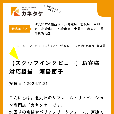
TOP
イベント・お知らせ
北九州市八幡西区・八幡東区・若松区・戸畑
カネタケについて
区・小倉北区・小倉南区・中間市・直方市・鞍
手遠賀地区
補助金情報
リフォームメニュー
ホーム
>
ブログ
>
【スタッフインタビュー】お客様対応担当 濵島節子
事例
ブログ
【スタッフインタビュー】お客様
会社概要
対応担当 濵島節子
投稿日：
2024.11.21
無料見積・お問合わせ
こんにちは。北九州のリフォーム・リノベーショ
ン専門店「カネタケ」です。
水回りの修繕やバリアフリーリフォーム、戸建て