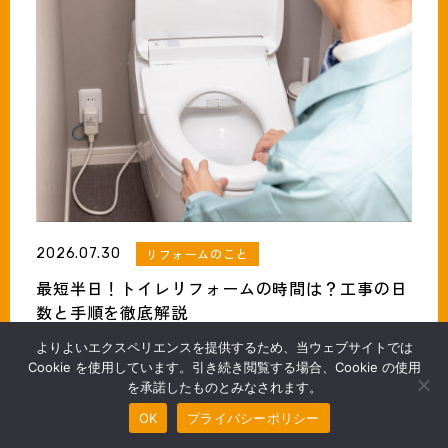
2026.07.30
リフォームのこと
最短半日！トイレリフォームの時間は？工事の日
数と手順を徹底解説
よりよいエクスペリエンスを提供するため、当ウェブサイトでは
Cookie を使用しています。引き続き閲覧する場合、Cookie の使用
を承諾したものとみなされます。
無料見積・お問合わせ
OK
プライバシーポリシー