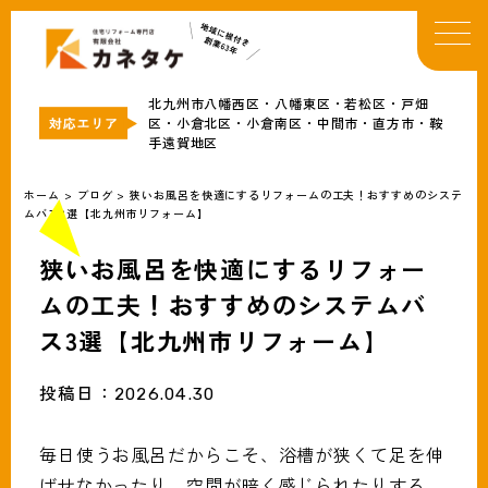
TOP
イベント・お知らせ
北九州市八幡西区・八幡東区・若松区・戸畑
カネタケについて
区・小倉北区・小倉南区・中間市・直方市・鞍
手遠賀地区
補助金情報
リフォームメニュー
ホーム
>
ブログ
>
狭いお風呂を快適にするリフォームの工夫！おすすめのシステ
ムバス3選【北九州市リフォーム】
事例
ブログ
狭いお風呂を快適にするリフォー
会社概要
ムの工夫！おすすめのシステムバ
ス3選【北九州市リフォーム】
無料見積・お問合わせ
投稿日：
2026.04.30
毎日使うお風呂だからこそ、浴槽が狭くて足を伸
ばせなかったり、空間が暗く感じられたりする