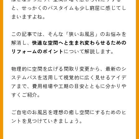
093-691-1319
tel.
と、せっかくのバスタイムも少し窮屈に感じてし
営業時間:月〜土（9時〜18時）
まいますよね。
この記事では、そんな「狭いお風呂」のお悩みを
解消し、
快適な空間へと生まれ変わらせるための
リフォームのポイント
について解説します。
物理的に空間を広げる間取り変更から、最新のシ
ステムバスを活用して視覚的に広く見せるアイデ
アまで、費用相場や工期の目安とともに分かりや
すくご紹介。
ご自宅のお風呂を理想の癒し空間にするためのヒ
ントを見つけていきましょう。